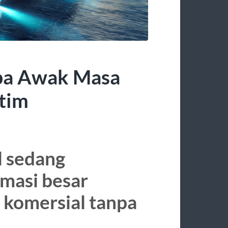
npa Awak Masa
tim
l sedang
masi besar
 komersial tanpa