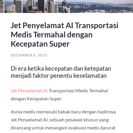
Jet Penyelamat AI Transportasi
Medis Termahal dengan
Kecepatan Super
DECEMBER 6, 2025
Di era ketika kecepatan dan ketepatan
menjadi faktor penentu keselamatan
Jet Penyelamat AI
Transportasi Medis Termahal
dengan Kecepatan Super
dunia medis memasuki babak baru dengan hadirnya
Jet Penyelamat AI, sebuah pesawat khusus yang
dirancang untuk menangani evakuasi medis darurat