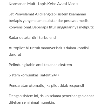
Keamanan Multi-Lapis Kelas Aviasi Medis
Jet Penyelamat AI dilengkapi sistem keamanan
berlapis yang melampaui standar pesawat medis
konvensional. Beberapa fitur unggulannya meliputi:
Radar deteksi dini turbulensi
Autopilot AI untuk manuver halus dalam kondisi
darurat
Pelindung kabin anti-tekanan ekstrem
Sistem komunikasi satelit 24/7
Pendaratan otomatis jika pilot tidak responsif
Dengan sistem ini, risiko selama penerbangan dapat
ditekan seminimal mungkin.