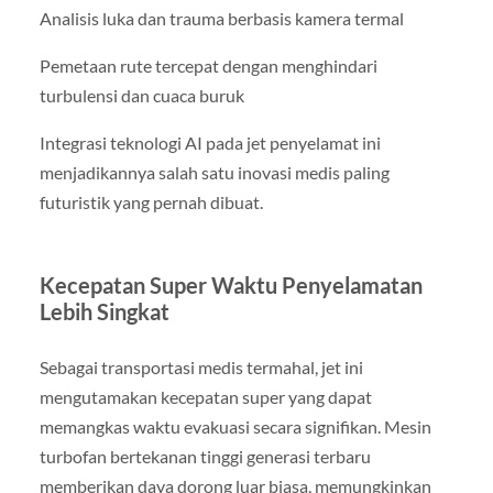
Analisis luka dan trauma berbasis kamera termal
Pemetaan rute tercepat dengan menghindari
turbulensi dan cuaca buruk
Integrasi teknologi AI pada jet penyelamat ini
menjadikannya salah satu inovasi medis paling
futuristik yang pernah dibuat.
Kecepatan Super Waktu Penyelamatan
Lebih Singkat
Sebagai transportasi medis termahal, jet ini
mengutamakan kecepatan super yang dapat
memangkas waktu evakuasi secara signifikan. Mesin
turbofan bertekanan tinggi generasi terbaru
memberikan daya dorong luar biasa, memungkinkan