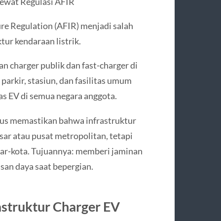
lewat Regulasi AFIR
ture Regulation (AFIR) menjadi salah
ur kendaraan listrik.
n charger publik dan fast‑charger di
a parkir, stasiun, dan fasilitas umum
as EV di semua negara anggota.
arus memastikan bahwa infrastruktur
sar atau pusat metropolitan, tetapi
antar‑kota. Tujuannya: memberi jaminan
san daya saat bepergian.
astruktur Charger EV