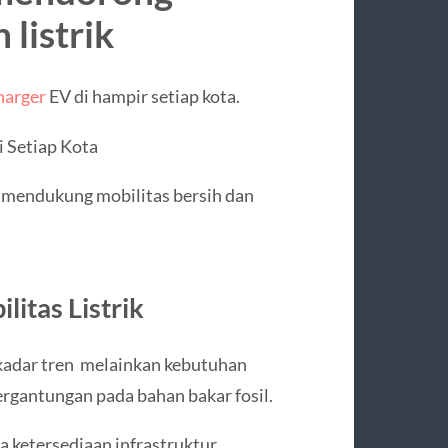
listrik
harger
EV di hampir setiap kota.
i Setiap Kota
 mendukung mobilitas bersih dan
itas Listrik
ekadar tren melainkan kebutuhan
ergantungan pada bahan bakar fosil.
 ketersediaan infrastruktur