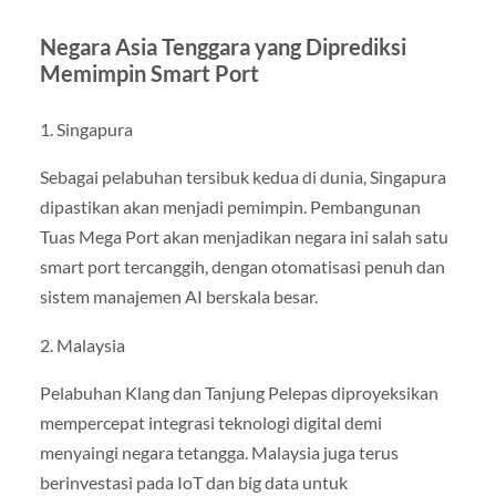
Negara Asia Tenggara yang Diprediksi
Memimpin Smart Port
1. Singapura
Sebagai pelabuhan tersibuk kedua di dunia, Singapura
dipastikan akan menjadi pemimpin. Pembangunan
Tuas Mega Port akan menjadikan negara ini salah satu
smart port tercanggih, dengan otomatisasi penuh dan
sistem manajemen AI berskala besar.
2. Malaysia
Pelabuhan Klang dan Tanjung Pelepas diproyeksikan
mempercepat integrasi teknologi digital demi
menyaingi negara tetangga. Malaysia juga terus
berinvestasi pada IoT dan big data untuk