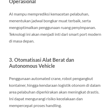
Operasional
AI mampu memprediksi kemacetan pelabuhan,
menentukan jadwal bongkar muat terbaik, serta
mengoptimalkan penggunaan ruang penyimpanan.
Teknologi ini akan menjadi inti dari smart port modern
di masa depan.
3. Otomatisasi Alat Berat dan
Autonomous Vehicle
Penggunaan automated crane, robot pengangkut
kontainer, hingga kendaraan logistik otonom di dalam
area pelabuhan diperkirakan akan meningkat drastis.
Ini dapat mengurangi risiko kecelakaan dan
mempercepat proses handling.