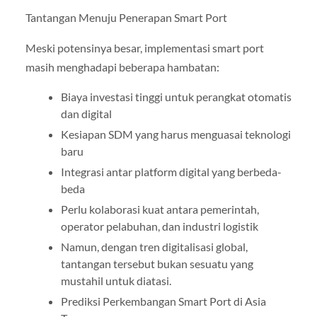
Tantangan Menuju Penerapan Smart Port
Meski potensinya besar, implementasi smart port
masih menghadapi beberapa hambatan:
Biaya investasi tinggi untuk perangkat otomatis
dan digital
Kesiapan SDM yang harus menguasai teknologi
baru
Integrasi antar platform digital yang berbeda-
beda
Perlu kolaborasi kuat antara pemerintah,
operator pelabuhan, dan industri logistik
Namun, dengan tren digitalisasi global,
tantangan tersebut bukan sesuatu yang
mustahil untuk diatasi.
Prediksi Perkembangan Smart Port di Asia