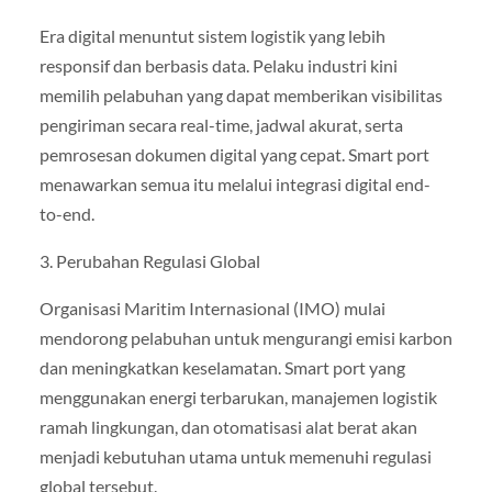
Era digital menuntut sistem logistik yang lebih
responsif dan berbasis data. Pelaku industri kini
memilih pelabuhan yang dapat memberikan visibilitas
pengiriman secara real-time, jadwal akurat, serta
pemrosesan dokumen digital yang cepat. Smart port
menawarkan semua itu melalui integrasi digital end-
to-end.
3. Perubahan Regulasi Global
Organisasi Maritim Internasional (IMO) mulai
mendorong pelabuhan untuk mengurangi emisi karbon
dan meningkatkan keselamatan. Smart port yang
menggunakan energi terbarukan, manajemen logistik
ramah lingkungan, dan otomatisasi alat berat akan
menjadi kebutuhan utama untuk memenuhi regulasi
global tersebut.