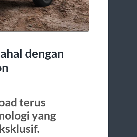
ahal dengan
on
road terus
nologi yang
sklusif.