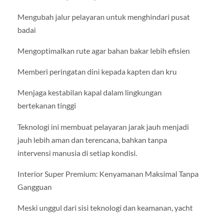
Mengubah jalur pelayaran untuk menghindari pusat
badai
Mengoptimalkan rute agar bahan bakar lebih efisien
Memberi peringatan dini kepada kapten dan kru
Menjaga kestabilan kapal dalam lingkungan
bertekanan tinggi
Teknologi ini membuat pelayaran jarak jauh menjadi
jauh lebih aman dan terencana, bahkan tanpa
intervensi manusia di setiap kondisi.
Interior Super Premium: Kenyamanan Maksimal Tanpa
Gangguan
Meski unggul dari sisi teknologi dan keamanan, yacht