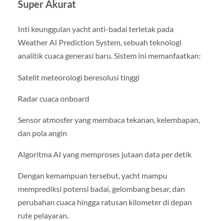
Super Akurat
Inti keunggulan yacht anti-badai terletak pada
Weather AI Prediction System, sebuah teknologi
analitik cuaca generasi baru. Sistem ini memanfaatkan:
Satelit meteorologi beresolusi tinggi
Radar cuaca onboard
Sensor atmosfer yang membaca tekanan, kelembapan,
dan pola angin
Algoritma AI yang memproses jutaan data per detik
Dengan kemampuan tersebut, yacht mampu
memprediksi potensi badai, gelombang besar, dan
perubahan cuaca hingga ratusan kilometer di depan
rute pelayaran.