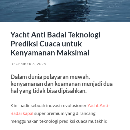
Yacht Anti Badai Teknologi
Prediksi Cuaca untuk
Kenyamanan Maksimal
DECEMBER 6, 2025
Dalam dunia pelayaran mewah,
kenyamanan dan keamanan menjadi dua
hal yang tidak bisa dipisahkan.
Kini hadir sebuah inovasi revolusioner
Yacht Anti-
Badai kapal
super premium yang dirancang
menggunakan teknologi prediksi cuaca mutakhir.