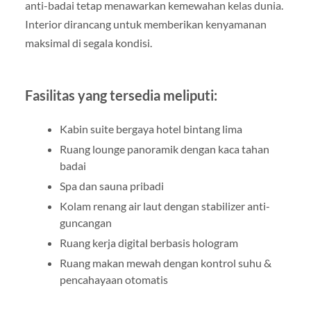
anti-badai tetap menawarkan kemewahan kelas dunia.
Interior dirancang untuk memberikan kenyamanan
maksimal di segala kondisi.
Fasilitas yang tersedia meliputi:
Kabin suite bergaya hotel bintang lima
Ruang lounge panoramik dengan kaca tahan
badai
Spa dan sauna pribadi
Kolam renang air laut dengan stabilizer anti-
guncangan
Ruang kerja digital berbasis hologram
Ruang makan mewah dengan kontrol suhu &
pencahayaan otomatis