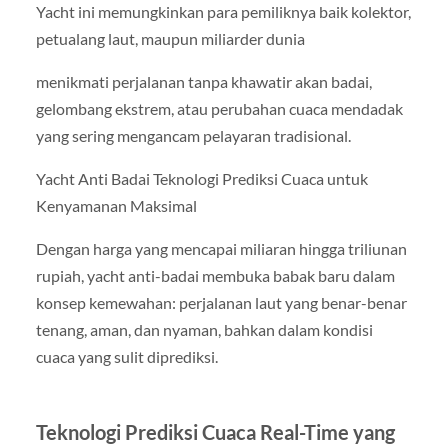
Yacht ini memungkinkan para pemiliknya baik kolektor,
petualang laut, maupun miliarder dunia
menikmati perjalanan tanpa khawatir akan badai,
gelombang ekstrem, atau perubahan cuaca mendadak
yang sering mengancam pelayaran tradisional.
Yacht Anti Badai Teknologi Prediksi Cuaca untuk
Kenyamanan Maksimal
Dengan harga yang mencapai miliaran hingga triliunan
rupiah, yacht anti-badai membuka babak baru dalam
konsep kemewahan: perjalanan laut yang benar-benar
tenang, aman, dan nyaman, bahkan dalam kondisi
cuaca yang sulit diprediksi.
Teknologi Prediksi Cuaca Real-Time yang