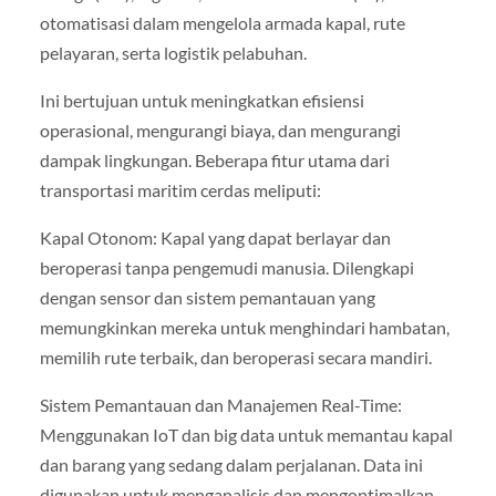
otomatisasi dalam mengelola armada kapal, rute
pelayaran, serta logistik pelabuhan.
Ini bertujuan untuk meningkatkan efisiensi
operasional, mengurangi biaya, dan mengurangi
dampak lingkungan. Beberapa fitur utama dari
transportasi maritim cerdas meliputi:
Kapal Otonom: Kapal yang dapat berlayar dan
beroperasi tanpa pengemudi manusia. Dilengkapi
dengan sensor dan sistem pemantauan yang
memungkinkan mereka untuk menghindari hambatan,
memilih rute terbaik, dan beroperasi secara mandiri.
Sistem Pemantauan dan Manajemen Real-Time:
Menggunakan IoT dan big data untuk memantau kapal
dan barang yang sedang dalam perjalanan. Data ini
digunakan untuk menganalisis dan mengoptimalkan