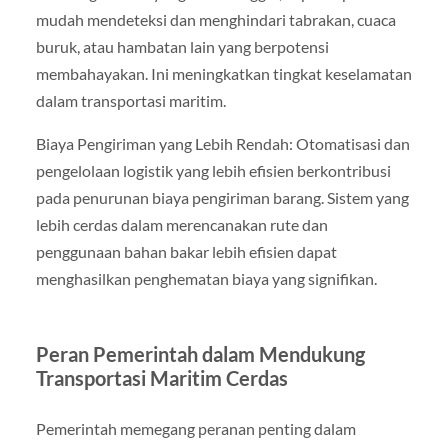
mudah mendeteksi dan menghindari tabrakan, cuaca
buruk, atau hambatan lain yang berpotensi
membahayakan. Ini meningkatkan tingkat keselamatan
dalam transportasi maritim.
Biaya Pengiriman yang Lebih Rendah: Otomatisasi dan
pengelolaan logistik yang lebih efisien berkontribusi
pada penurunan biaya pengiriman barang. Sistem yang
lebih cerdas dalam merencanakan rute dan
penggunaan bahan bakar lebih efisien dapat
menghasilkan penghematan biaya yang signifikan.
Peran Pemerintah dalam Mendukung
Transportasi Maritim Cerdas
Pemerintah memegang peranan penting dalam