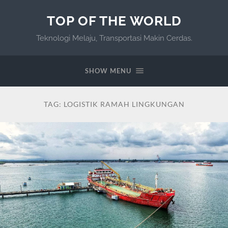
TOP OF THE WORLD
Teknologi Melaju, Transportasi Makin Cerdas.
SHOW MENU
TAG:
LOGISTIK RAMAH LINGKUNGAN