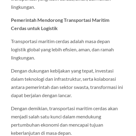
lingkungan.
Pemerintah Mendorong Transportasi Maritim
Cerdas untuk Logistik
Transportasi maritim cerdas adalah masa depan
logistik global yang lebih efisien, aman, dan ramah
lingkungan.
Dengan dukungan kebijakan yang tepat, investasi
dalam teknologi dan infrastruktur, serta kolaborasi
antara pemerintah dan sektor swasta, transformasi ini
dapat berjalan dengan lancar.
Dengan demikian, transportasi maritim cerdas akan
menjadi salah satu kunci dalam mendukung
pertumbuhan ekonomi dan mencapai tujuan
keberlanjutan di masa depan.