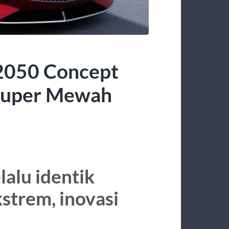
2050 Concept
 Super Mewah
alu identik
trem, inovasi