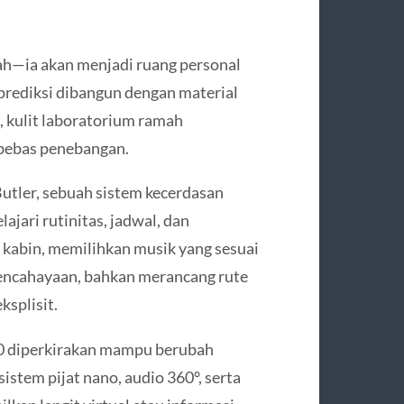
h—ia akan menjadi ruang personal
prediksi dibangun dengan material
k, kulit laboratorium ramah
 bebas penebangan.
Butler, sebuah sistem kecerdasan
jari rutinitas, jadwal, dan
a kabin, memilihkan musik yang sesuai
encahayaan, bahkan merancang rute
ksplisit.
50 diperkirakan mampu berubah
istem pijat nano, audio 360°, serta