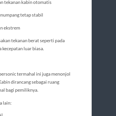
n tekanan kabin otomatis
enumpang tetap stabil
an ekstrem
akan tekanan berat seperti pada
kecepatan luar biasa.
personic termahal ini juga menonjol
 Kabin dirancang sebagai ruang
l bagi pemiliknya.
 lain:
AI