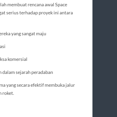
elah membuat rencana awal Space
at serius terhadap proyek ini antara
reka yang sangat maju
asi
ksa komersial
h dalam sejarah peradaban
ama yang secara efektif membuka jalur
 roket.