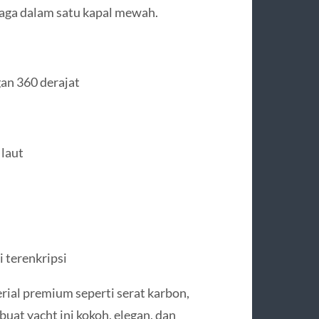
hraga dalam satu kapal mewah.
an 360 derajat
 laut
 terenkripsi
ial premium seperti serat karbon,
uat yacht ini kokoh, elegan, dan