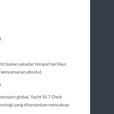
I
cht bukan sekadar tempat berlibur,
n kenyamanan absolut.
a
emimpin global, Yacht AI 7-Deck
Teknologi yang ditanamkan mencakup: