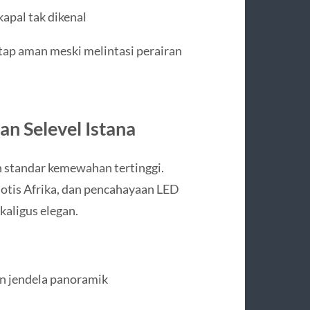
apal tak dikenal
etap aman meski melintasi perairan
n Selevel Istana
 standar kemewahan tertinggi.
otis Afrika, dan pencahayaan LED
aligus elegan.
n jendela panoramik