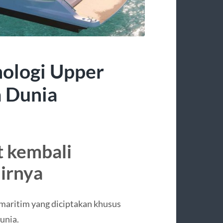
nologi Upper
a Dunia
 kembali
irnya
 maritim yang diciptakan khusus
unia.