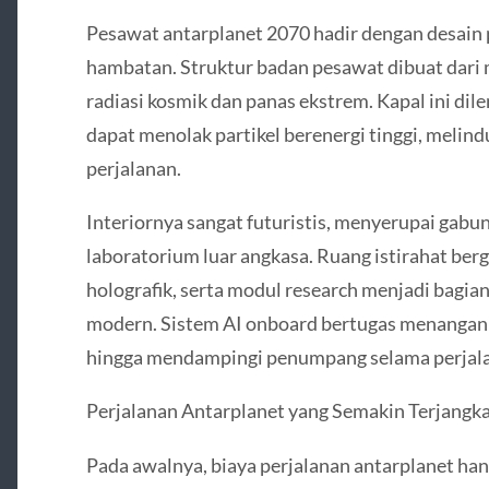
Pesawat antarplanet 2070 hadir dengan desai
hambatan. Struktur badan pesawat dibuat dari 
radiasi kosmik dan panas ekstrem. Kapal ini dil
dapat menolak partikel berenergi tinggi, meli
perjalanan.
Interiornya sangat futuristis, menyerupai gab
laboratorium luar angkasa. Ruang istirahat berg
holografik, serta modul research menjadi bagia
modern. Sistem AI onboard bertugas menangani
hingga mendampingi penumpang selama perjala
Perjalanan Antarplanet yang Semakin Terjangk
Pada awalnya, biaya perjalanan antarplanet han