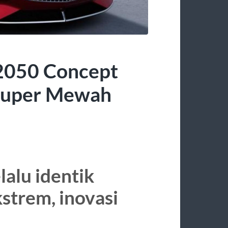
2050 Concept
 Super Mewah
alu identik
trem, inovasi