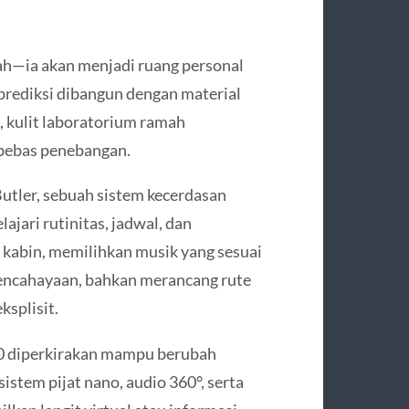
h—ia akan menjadi ruang personal
prediksi dibangun dengan material
k, kulit laboratorium ramah
 bebas penebangan.
Butler, sebuah sistem kecerdasan
jari rutinitas, jadwal, dan
a kabin, memilihkan musik yang sesuai
encahayaan, bahkan merancang rute
ksplisit.
50 diperkirakan mampu berubah
istem pijat nano, audio 360°, serta