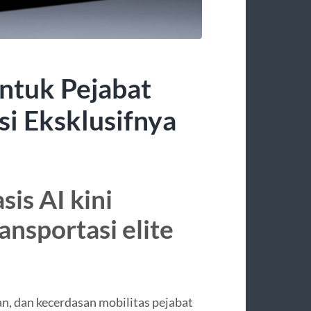
ntuk Pejabat
i Eksklusifnya
is AI kini
ansportasi elite
s
, dan kecerdasan mobilitas pejabat