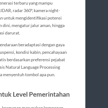
generasi terbaru yang mampu
IDAR, radar 360°, kamera night-
an untuk mengidentifikasi potensi
n dini, mengatur jalur aman, hingga
si darurat.
kendaraan beradaptasi dengan gaya
uspensi, kondisi kabin, pencahayaan
atis berdasarkan preferensi pejabat
asis Natural Language Processing
pa menyentuh tombol apa pun.
ntuk Level Pemerintahan
ra, keamanan merupakan komponen