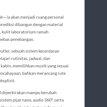
h—ia akan menjadi ruang personal
prediksi dibangun dengan material
k, kulit laboratorium ramah
 bebas penebangan.
Butler, sebuah sistem kecerdasan
jari rutinitas, jadwal, dan
a kabin, memilihkan musik yang sesuai
encahayaan, bahkan merancang rute
ksplisit.
50 diperkirakan mampu berubah
istem pijat nano, audio 360°, serta