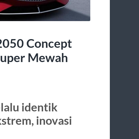
2050 Concept
 Super Mewah
alu identik
trem, inovasi