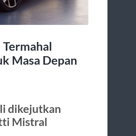
l Termahal
tuk Masa Depan
i dikejutkan
ti Mistral