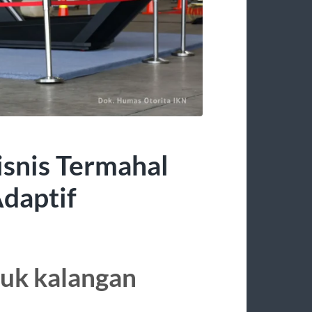
isnis Termahal
daptif
tuk kalangan