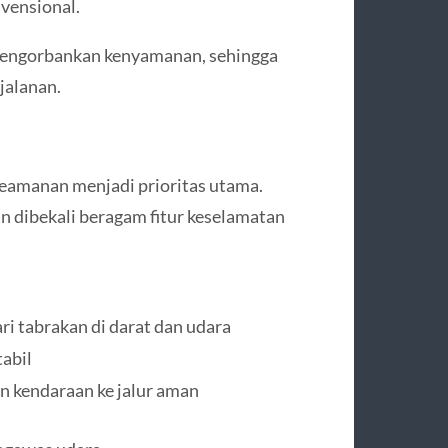
nvensional.
a mengorbankan kenyamanan, sehingga
jalanan.
keamanan menjadi prioritas utama.
n dibekali beragam fitur keselamatan
i tabrakan di darat dan udara
abil
n kendaraan ke jalur aman