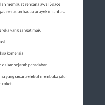
elah membuat rencana awal Space
at serius terhadap proyek ini antara
reka yang sangat maju
asi
ksa komersial
h dalam sejarah peradaban
ama yang secara efektif membuka jalur
 roket.