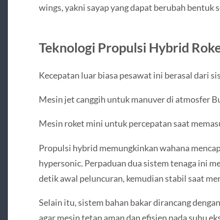
wings, yakni sayap yang dapat berubah bentuk s
Teknologi Propulsi Hybrid Rok
Kecepatan luar biasa pesawat ini berasal dari si
Mesin jet canggih untuk manuver di atmosfer 
Mesin roket mini untuk percepatan saat memas
Propulsi hybrid memungkinkan wahana mencapa
hypersonic. Perpaduan dua sistem tenaga ini me
detik awal peluncuran, kemudian stabil saat men
Selain itu, sistem bahan bakar dirancang denga
agar mesin tetap aman dan efisien pada suhu ek