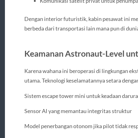
Komunikasi satelit privat untuk penump
Dengan interior futuristik, kabin pesawat ini 
berbeda dari transportasi lain mana pun di duni
Keamanan Astronaut-Level unt
Karena wahana ini beroperasi di lingkungan ek
utama. Teknologi keselamatannya setara dengan
Sistem escape tower mini untuk keadaan darura
Sensor AI yang memantau integritas struktur
Model penerbangan otonom jika pilot tidak res