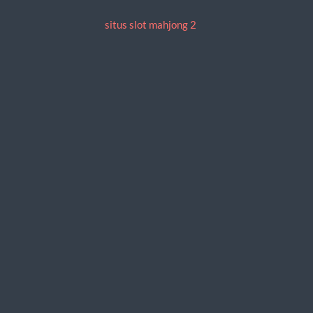
situs slot mahjong 2