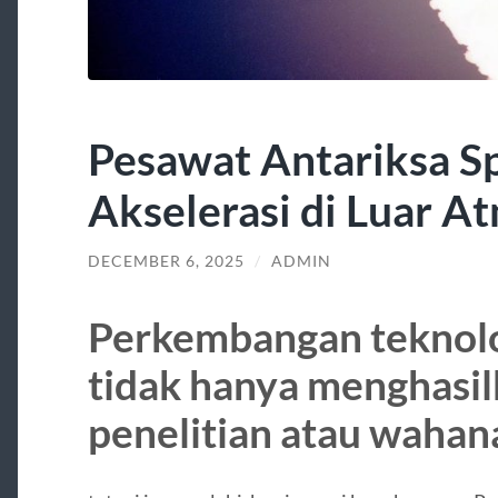
Pesawat Antariksa S
Akselerasi di Luar A
DECEMBER 6, 2025
/
ADMIN
Perkembangan teknolo
tidak hanya menghasil
penelitian atau wahan