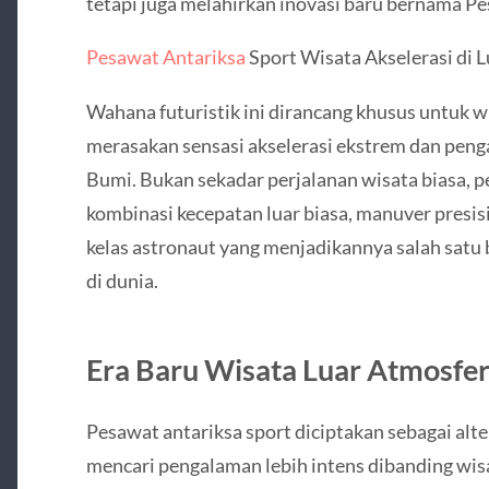
tetapi juga melahirkan inovasi baru bernama Pe
Pesawat Antariksa
Sport Wisata Akselerasi di 
Wahana futuristik ini dirancang khusus untuk w
merasakan sensasi akselerasi ekstrem dan pen
Bumi. Bukan sekadar perjalanan wisata biasa, 
kombinasi kecepatan luar biasa, manuver presisi
kelas astronaut yang menjadikannya salah satu 
di dunia.
Era Baru Wisata Luar Atmosfe
Pesawat antariksa sport diciptakan sebagai alt
mencari pengalaman lebih intens dibanding wisa