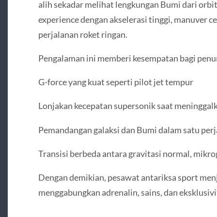
alih sekadar melihat lengkungan Bumi dari orb
experience dengan akselerasi tinggi, manuver ce
perjalanan roket ringan.
Pengalaman ini memberi kesempatan bagi pen
G-force yang kuat seperti pilot jet tempur
Lonjakan kecepatan supersonik saat meninggal
Pemandangan galaksi dan Bumi dalam satu perj
Transisi berbeda antara gravitasi normal, mikrog
Dengan demikian, pesawat antariksa sport menja
menggabungkan adrenalin, sains, dan eksklusivi