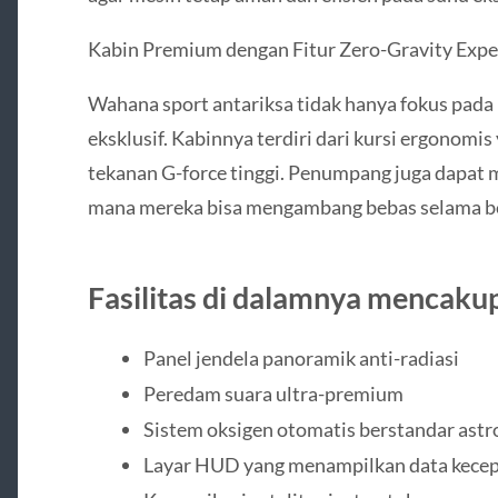
Kabin Premium dengan Fitur Zero-Gravity Expe
Wahana sport antariksa tidak hanya fokus pada
eksklusif. Kabinnya terdiri dari kursi ergonom
tekanan G-force tinggi. Penumpang juga dapat m
mana mereka bisa mengambang bebas selama b
Fasilitas di dalamnya mencaku
Panel jendela panoramik anti-radiasi
Peredam suara ultra-premium
Sistem oksigen otomatis berstandar astr
Layar HUD yang menampilkan data kecepat