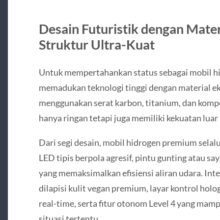
Desain Futuristik dengan Mater
Struktur Ultra-Kuat
Untuk mempertahankan status sebagai mobil hi
memadukan teknologi tinggi dengan material eks
menggunakan serat karbon, titanium, dan kompo
hanya ringan tetapi juga memiliki kekuatan luar 
Dari segi desain, mobil hidrogen premium sel
LED tipis berpola agresif, pintu gunting atau sa
yang memaksimalkan efisiensi aliran udara. Int
dilapisi kulit vegan premium, layar kontrol holog
real-time, serta fitur otonom Level 4 yang ma
situasi tertentu.