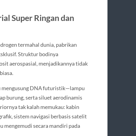
ial Super Ringan dan
drogen termahal dunia, pabrikan
klusif. Struktur bodinya
sit aerospasial, menjadikannya tidak
biasa.
alu mengusung DNA futuristik—lampu
yap burung, serta siluet aerodinamis
eriornya tak kalah memukau: kabin
rafik, sistem navigasi berbasis satelit
mpu mengemudi secara mandiri pada