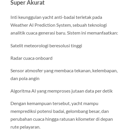
Super Akurat
Inti keunggulan yacht anti-badai terletak pada
Weather AI Prediction System, sebuah teknologi
analitik cuaca generasi baru. Sistem ini memanfaatkan:
Satelit meteorologi beresolusi tinggi
Radar cuaca onboard
Sensor atmosfer yang membaca tekanan, kelembapan,
dan pola angin
Algoritma AI yang memproses jutaan data per detik
Dengan kemampuan tersebut, yacht mampu
memprediksi potensi badai, gelombang besar, dan
perubahan cuaca hingga ratusan kilometer di depan
rute pelayaran.