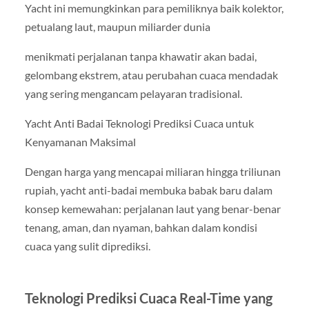
Yacht ini memungkinkan para pemiliknya baik kolektor,
petualang laut, maupun miliarder dunia
menikmati perjalanan tanpa khawatir akan badai,
gelombang ekstrem, atau perubahan cuaca mendadak
yang sering mengancam pelayaran tradisional.
Yacht Anti Badai Teknologi Prediksi Cuaca untuk
Kenyamanan Maksimal
Dengan harga yang mencapai miliaran hingga triliunan
rupiah, yacht anti-badai membuka babak baru dalam
konsep kemewahan: perjalanan laut yang benar-benar
tenang, aman, dan nyaman, bahkan dalam kondisi
cuaca yang sulit diprediksi.
Teknologi Prediksi Cuaca Real-Time yang