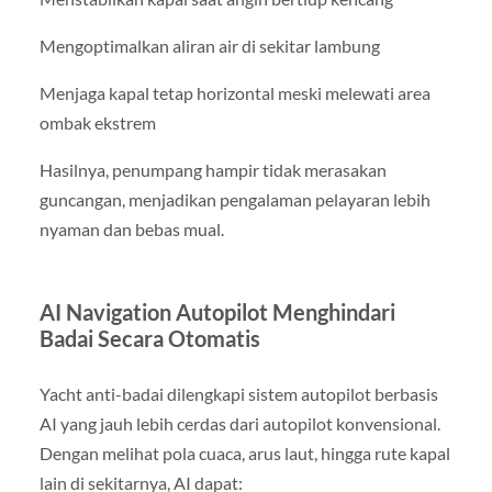
Mengoptimalkan aliran air di sekitar lambung
Menjaga kapal tetap horizontal meski melewati area
ombak ekstrem
Hasilnya, penumpang hampir tidak merasakan
guncangan, menjadikan pengalaman pelayaran lebih
nyaman dan bebas mual.
AI Navigation Autopilot Menghindari
Badai Secara Otomatis
Yacht anti-badai dilengkapi sistem autopilot berbasis
AI yang jauh lebih cerdas dari autopilot konvensional.
Dengan melihat pola cuaca, arus laut, hingga rute kapal
lain di sekitarnya, AI dapat: