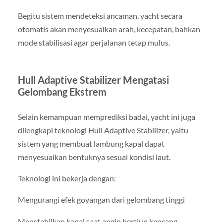
Begitu sistem mendeteksi ancaman, yacht secara
otomatis akan menyesuaikan arah, kecepatan, bahkan
mode stabilisasi agar perjalanan tetap mulus.
Hull Adaptive Stabilizer Mengatasi
Gelombang Ekstrem
Selain kemampuan memprediksi badai, yacht ini juga
dilengkapi teknologi Hull Adaptive Stabilizer, yaitu
sistem yang membuat lambung kapal dapat
menyesuaikan bentuknya sesuai kondisi laut.
Teknologi ini bekerja dengan:
Mengurangi efek goyangan dari gelombang tinggi
Menstabilkan kapal saat angin bertiup kencang