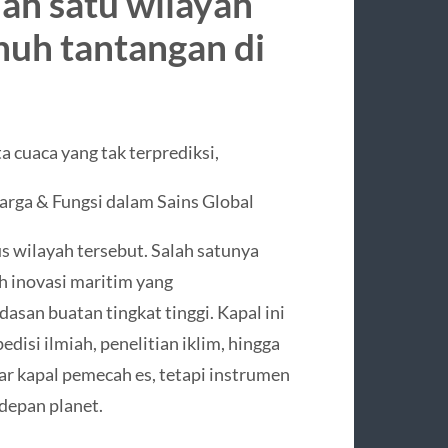
lah satu wilayah
nuh tantangan di
a cuaca yang tak terprediksi,
arga & Fungsi dalam Sains Global
 wilayah tersebut. Salah satunya
ah inovasi maritim yang
san buatan tingkat tinggi. Kapal ini
disi ilmiah, penelitian iklim, hingga
ar kapal pemecah es, tetapi instrumen
depan planet.