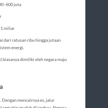
300–600 juta
r
1 miliar
i dari ratusan ribu hingga jutaan
sistem energi.
I biasanya dimiliki oleh negara maju
a
. Dengan mencairnya es, jalur
al semakin mudah dijangkau. Negara