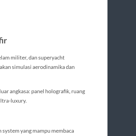
ir
elam militer, dan superyacht
nakan simulasi aerodinamika dan
uar angkasa: panel holografik, ruang
ltra-luxury.
tion system yang mampu membaca