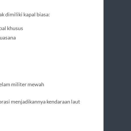
k dimiliki kapal biasa:
bal khusus
suasana
selam militer mewah
rasi menjadikannya kendaraan laut