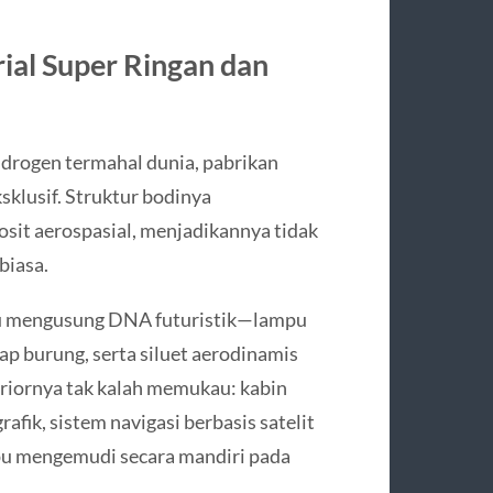
ial Super Ringan dan
drogen termahal dunia, pabrikan
klusif. Struktur bodinya
sit aerospasial, menjadikannya tidak
biasa.
alu mengusung DNA futuristik—lampu
yap burung, serta siluet aerodinamis
eriornya tak kalah memukau: kabin
rafik, sistem navigasi berbasis satelit
mpu mengemudi secara mandiri pada