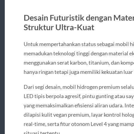
Desain Futuristik dengan Mater
Struktur Ultra-Kuat
Untuk mempertahankan status sebagai mobil hi
memadukan teknologi tinggi dengan material eks
menggunakan serat karbon, titanium, dan kompo
hanya ringan tetapi juga memiliki kekuatan luar 
Dari segi desain, mobil hidrogen premium sel
LED tipis berpola agresif, pintu gunting atau sa
yang memaksimalkan efisiensi aliran udara. Int
dilapisi kulit vegan premium, layar kontrol holog
real-time, serta fitur otonom Level 4 yang ma
situasi tertentu.