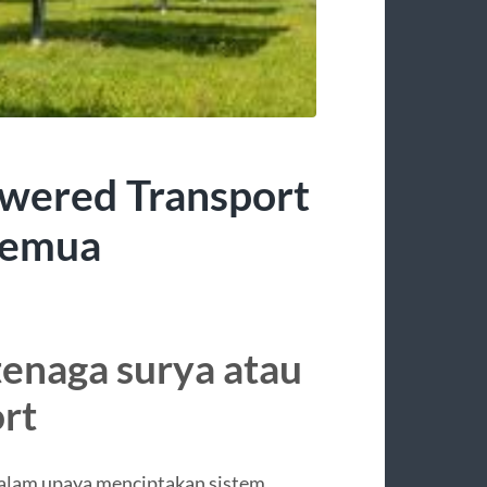
wered Transport
 Semua
tenaga surya atau
rt
 dalam upaya menciptakan sistem