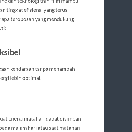
ine dan teknologi thin-film mampu
n tingkat efisiensi yang terus
erapa terobosan yang mendukung
ti:
ksibel
mukaan kendaraan tanpa menambah
rgi lebih optimal.
uat energi matahari dapat disimpan
pada malam hari atau saat matahari