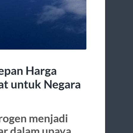
epan Harga
at untuk Negara
rogen menjadi
sar dalam upaya