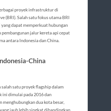
rbagai proyek infrastruktur di
tive (BRI). Salah satu fokus utama BRI
si yang dapat memperkuat hubungan
h pembangunan jalur kereta api cepat
ma antara Indonesia dan China.
Indonesia-China
 salah satu proyek flagship dalam
k ini dimulai pada 2016 dan
kan menghubungkan dua kota besar,
yang jauh lebih singkat dibandingkan