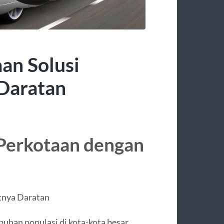
aan Solusi
Daratan
 Perkotaan dengan
tnya Daratan
uhan populasi di kota-kota besar,