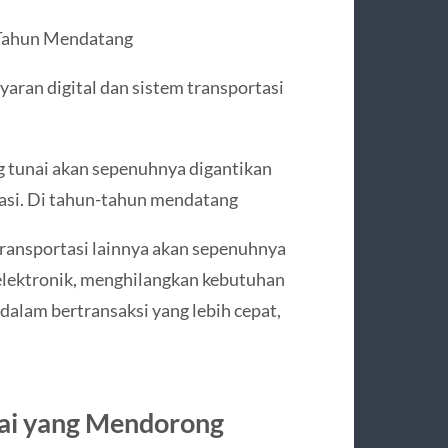
-Tahun Mendatang
ran digital dan sistem transportasi
ng tunai akan sepenuhnya digantikan
tasi. Di tahun-tahun mendatang
ransportasi lainnya akan sepenuhnya
lektronik, menghilangkan kebutuhan
alam bertransaksi yang lebih cepat,
ai yang Mendorong