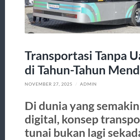
Transportasi Tanpa 
di Tahun-Tahun Mend
NOVEMBER 27, 2025
/
ADMIN
Di dunia yang semakin
digital, konsep transp
tunai bukan lagi sekada