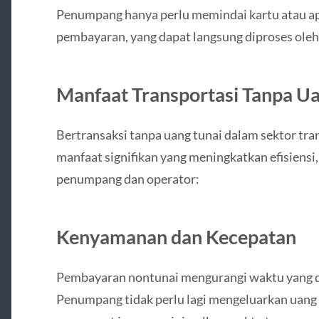
Penumpang hanya perlu memindai kartu atau ap
pembayaran, yang dapat langsung diproses oleh 
Manfaat Transportasi Tanpa Ua
Bertransaksi tanpa uang tunai dalam sektor tr
manfaat signifikan yang meningkatkan efisiens
penumpang dan operator:
Kenyamanan dan Kecepatan
Pembayaran nontunai mengurangi waktu yang di
Penumpang tidak perlu lagi mengeluarkan uang