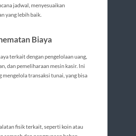
cana jadwal, menyesuaikan
n yang lebih baik.
ghematan Biaya
aya terkait dengan pengelolaan uang,
n, dan pemeliharaan mesin kasir. Ini
mengelola transaksi tunai, yang bisa
tan fisik terkait, seperti koin atau