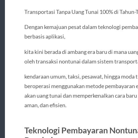
Transportasi Tanpa Uang Tunai 100% di Tahun
Dengan kemajuan pesat dalam teknologi pembaya
berbasis aplikasi,
kita kini berada di ambang era baru di mana ua
oleh transaksi nontunai dalam sistem transpor
kendaraan umum, taksi, pesawat, hingga moda t
beroperasi menggunakan metode pembayaran e
akan uang tunai dan memperkenalkan cara baru d
aman, dan efisien.
Teknologi Pembayaran Nontun