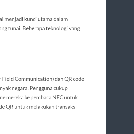
i menjadi kunci utama dalam
ang tunai. Beberapa teknologi yang
e
 Field Communication) dan QR code
anyak negara. Pengguna cukup
ne mereka ke pembaca NFC untuk
ode QR untuk melakukan transaksi