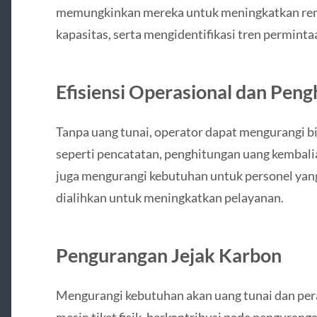
memungkinkan mereka untuk meningkatkan ren
kapasitas, serta mengidentifikasi tren permintaa
Efisiensi Operasional dan Pen
Tanpa uang tunai, operator dapat mengurangi bi
seperti pencatatan, penghitungan uang kembalia
juga mengurangi kebutuhan untuk personel yang 
dialihkan untuk meningkatkan pelayanan.
Pengurangan Jejak Karbon
Mengurangi kebutuhan akan uang tunai dan perala