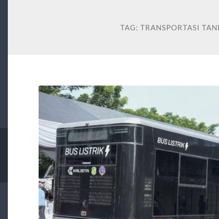
TAG:
TRANSPORTASI TAN