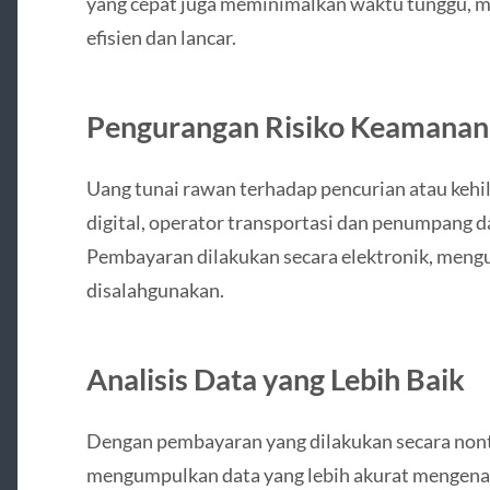
yang cepat juga meminimalkan waktu tunggu, m
efisien dan lancar.
Pengurangan Risiko Keamanan
Uang tunai rawan terhadap pencurian atau keh
digital, operator transportasi dan penumpang da
Pembayaran dilakukan secara elektronik, mengur
disalahgunakan.
Analisis Data yang Lebih Baik
Dengan pembayaran yang dilakukan secara nontu
mengumpulkan data yang lebih akurat mengenai