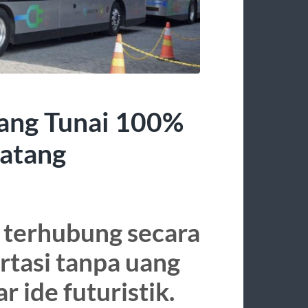
Uang Tunai 100%
atang
 terhubung secara
ortasi tanpa uang
r ide futuristik.