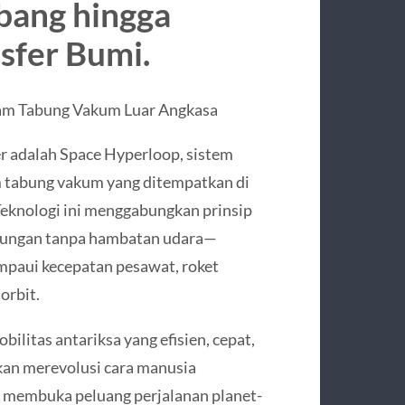
bang hingga
sfer Bumi.
lam Tabung Vakum Luar Angkasa
ner adalah Space Hyperloop, sistem
am tabung vakum yang ditempatkan di
 Teknologi ini menggabungkan prinsip
ngkungan tanpa hambatan udara—
paui kecepatan pesawat, roket
orbit.
litas antariksa yang efisien, cepat,
akan merevolusi cara manusia
an membuka peluang perjalanan planet-