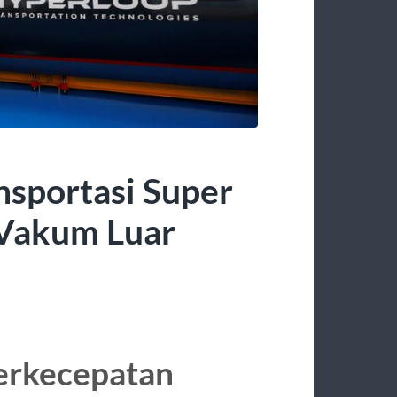
nsportasi Super
 Vakum Luar
berkecepatan