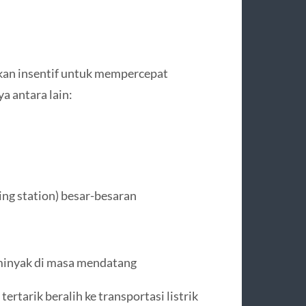
kan insentif untuk mempercepat
a antara lain:
ng station) besar-besaran
minyak di masa mendatang
rtarik beralih ke transportasi listrik