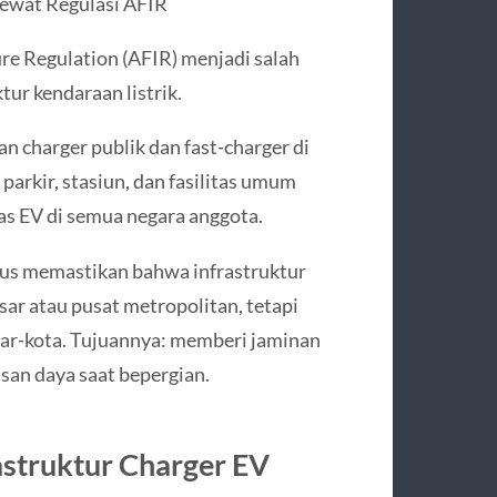
lewat Regulasi AFIR
ture Regulation (AFIR) menjadi salah
ur kendaraan listrik.
n charger publik dan fast‑charger di
a parkir, stasiun, dan fasilitas umum
as EV di semua negara anggota.
arus memastikan bahwa infrastruktur
sar atau pusat metropolitan, tetapi
antar‑kota. Tujuannya: memberi jaminan
san daya saat bepergian.
astruktur Charger EV