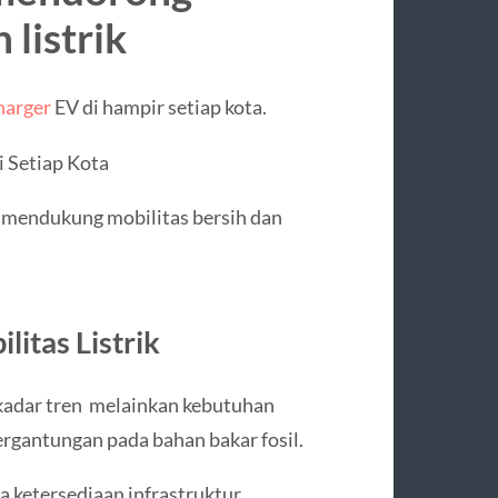
listrik
harger
EV di hampir setiap kota.
i Setiap Kota
 mendukung mobilitas bersih dan
itas Listrik
ekadar tren melainkan kebutuhan
ergantungan pada bahan bakar fosil.
 ketersediaan infrastruktur