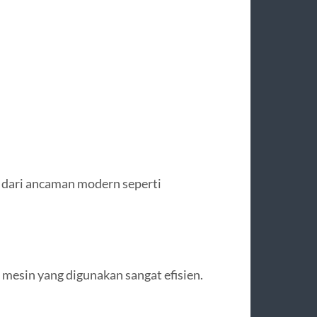
 dari ancaman modern seperti
 mesin yang digunakan sangat efisien.