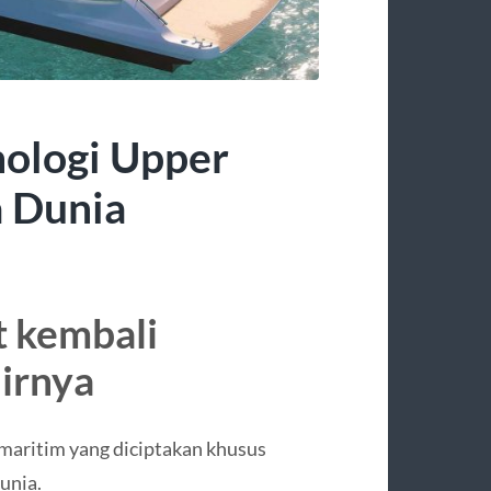
nologi Upper
a Dunia
 kembali
irnya
 maritim yang diciptakan khusus
unia.