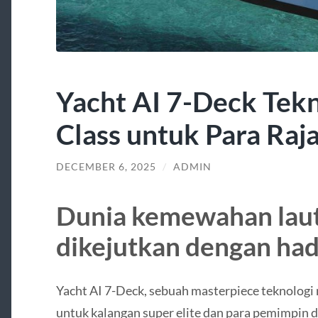
Yacht AI 7-Deck Tek
Class untuk Para Raj
DECEMBER 6, 2025
/
ADMIN
Dunia kemewahan laut
dikejutkan dengan had
Yacht AI 7-Deck, sebuah masterpiece teknologi
untuk kalangan super elite dan para pemimpin d