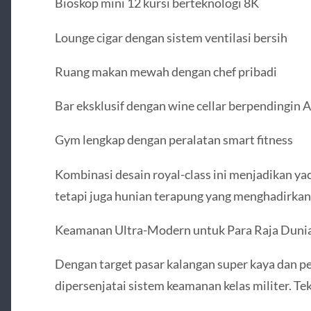
Bioskop mini 12 kursi berteknologi 8K
Lounge cigar dengan sistem ventilasi bersih
Ruang makan mewah dengan chef pribadi
Bar eksklusif dengan wine cellar berpendingin A
Gym lengkap dengan peralatan smart fitness
Kombinasi desain royal-class ini menjadikan ya
tetapi juga hunian terapung yang menghadirka
Keamanan Ultra-Modern untuk Para Raja Duni
Dengan target pasar kalangan super kaya dan p
dipersenjatai sistem keamanan kelas militer. 