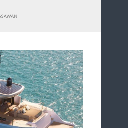
GSAWAN