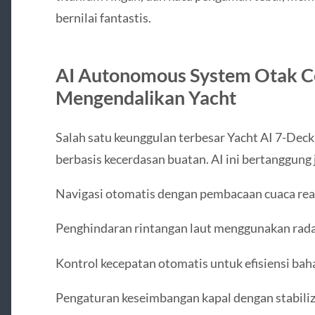
bernilai fantastis.
AI Autonomous System Otak C
Mengendalikan Yacht
Salah satu keunggulan terbesar Yacht AI 7-Deck
berbasis kecerdasan buatan. AI ini bertanggung j
Navigasi otomatis dengan pembacaan cuaca rea
Penghindaran rintangan laut menggunakan rad
Kontrol kecepatan otomatis untuk efisiensi bah
Pengaturan keseimbangan kapal dengan stabiliz