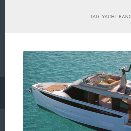
TAG:
YACHT BAN