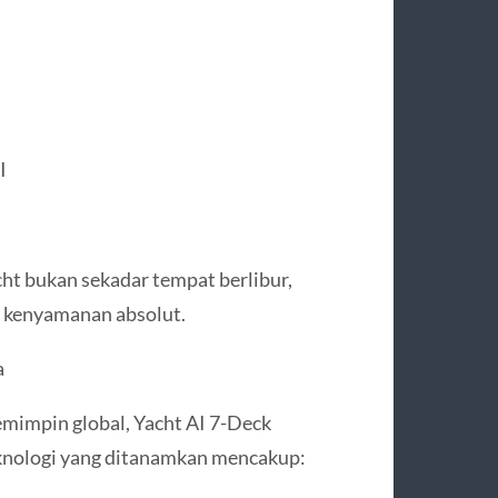
I
cht bukan sekadar tempat berlibur,
n kenyamanan absolut.
a
emimpin global, Yacht AI 7-Deck
Teknologi yang ditanamkan mencakup: