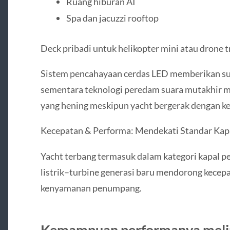
Ruang hiburan AI
Spa dan jacuzzi rooftop
Deck pribadi untuk helikopter mini atau drone 
Sistem pencahayaan cerdas LED memberikan sua
sementara teknologi peredam suara mutakhir 
yang hening meskipun yacht bergerak dengan ke
Kecepatan & Performa: Mendekati Standar Kapa
Yacht terbang termasuk dalam kategori kapal pes
listrik–turbine generasi baru mendorong kecep
kenyamanan penumpang.
Kemampuan performanya melip