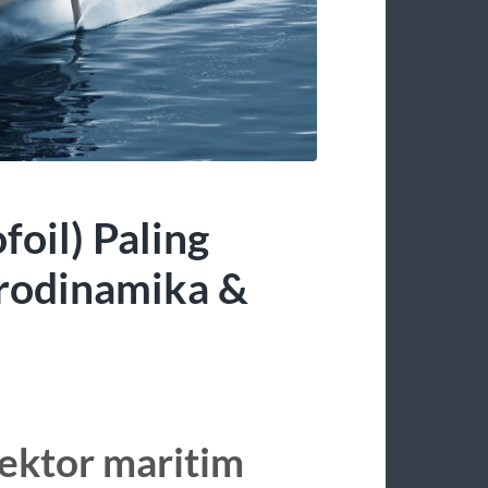
oil) Paling
rodinamika &
ektor maritim