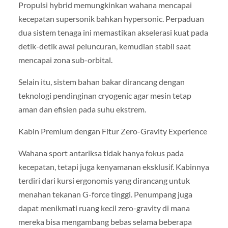
Propulsi hybrid memungkinkan wahana mencapai
kecepatan supersonik bahkan hypersonic. Perpaduan
dua sistem tenaga ini memastikan akselerasi kuat pada
detik-detik awal peluncuran, kemudian stabil saat
mencapai zona sub-orbital.
Selain itu, sistem bahan bakar dirancang dengan
teknologi pendinginan cryogenic agar mesin tetap
aman dan efisien pada suhu ekstrem.
Kabin Premium dengan Fitur Zero-Gravity Experience
Wahana sport antariksa tidak hanya fokus pada
kecepatan, tetapi juga kenyamanan eksklusif. Kabinnya
terdiri dari kursi ergonomis yang dirancang untuk
menahan tekanan G-force tinggi. Penumpang juga
dapat menikmati ruang kecil zero-gravity di mana
mereka bisa mengambang bebas selama beberapa