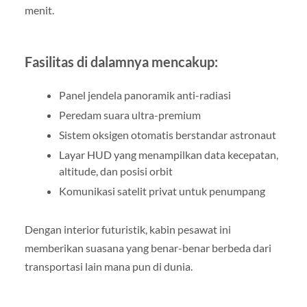
menit.
Fasilitas di dalamnya mencakup:
Panel jendela panoramik anti-radiasi
Peredam suara ultra-premium
Sistem oksigen otomatis berstandar astronaut
Layar HUD yang menampilkan data kecepatan,
altitude, dan posisi orbit
Komunikasi satelit privat untuk penumpang
Dengan interior futuristik, kabin pesawat ini
memberikan suasana yang benar-benar berbeda dari
transportasi lain mana pun di dunia.