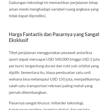
Gabungan teknologi ini memastikan perjalanan tetap
aman meski menghadapi variabel ruang angkasa yang
tidak dapat diprediksi.
Harga Fantastis dan Pasarnya yang Sangat
Eksklusif
Tiket perjalanan menggunakan pesawat antariksa
sport dapat mencapai USD 500.000 hingga USD 2 juta
per kursi, tergantung durasi dan rute sub-orbital yang
dipilih. Sementara itu, biaya pembuatan satu unit
wahana bisa melampaui USD 150 juta, menjadikannya
salah satu transportasi rekreasi paling mahal yang
pernah dikembangkan.
Pasarnya sangat khusus: miliarder teknologi,
bangsawan modern, investor global, dan pecinta