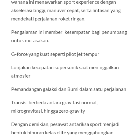
wahana ini menawarkan sport experience dengan
akselerasi tinggi, manuver cepat, serta lintasan yang
mendekati perjalanan roket ringan.
Pengalaman ini memberi kesempatan bagi penumpang
untuk merasakan:
G-force yang kuat seperti pilot jet tempur
Lonjakan kecepatan supersonik saat meninggalkan
atmosfer
Pemandangan galaksi dan Bumi dalam satu perjalanan
Transisi berbeda antara gravitasi normal,
mikrogravitasi, hingga zero-gravity
Dengan demikian, pesawat antariksa sport menjadi
bentuk hiburan kelas elite yang menggabungkan