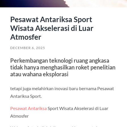
Pesawat Antariksa Sport
Wisata Akselerasi di Luar
Atmosfer
DECEMBER 6, 2025
Perkembangan teknologi ruang angkasa
tidak hanya menghasilkan roket penelitian
atau wahana eksplorasi
tetapi juga melahirkan inovasi baru bernama Pesawat
Antariksa Sport.
Pesawat Antariksa
Sport Wisata Akselerasi di Luar
Atmosfer