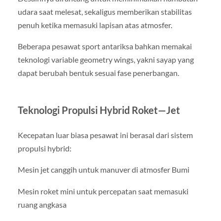
udara saat melesat, sekaligus memberikan stabilitas
penuh ketika memasuki lapisan atas atmosfer.
Beberapa pesawat sport antariksa bahkan memakai
teknologi variable geometry wings, yakni sayap yang
dapat berubah bentuk sesuai fase penerbangan.
Teknologi Propulsi Hybrid Roket—Jet
Kecepatan luar biasa pesawat ini berasal dari sistem
propulsi hybrid:
Mesin jet canggih untuk manuver di atmosfer Bumi
Mesin roket mini untuk percepatan saat memasuki
ruang angkasa