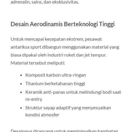
adrenalin, sains, dan eksklusivitas.
Desain Aerodinamis Berteknologi Tinggi
Untuk mencapai kecepatan ekstrem, pesawat
antariksa sport dibangun menggunakan material yang
biasa dipakai oleh industri roket dan jet tempur.
Material tersebut meliputi:
Komposit karbon ultra-ringan
Titanium berketahanan tinggi
Keramik anti-panas untuk melindungi bodi saat
re-entry
Struktur sayap adaptif yang menyesuaikan
kondisi atmosfer
Desainnya dirancang untuk meminimalkan hambatan