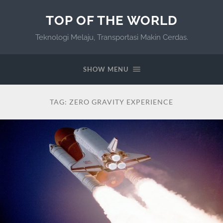
TOP OF THE WORLD
Teknologi Melaju, Transportasi Makin Cerdas.
SHOW MENU
TAG:
ZERO GRAVITY EXPERIENCE