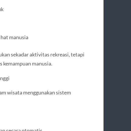
ik
lihat manusia
n sekadar aktivitas rekreasi, tetapi
as kemampuan manusia.
nggi
elam wisata menggunakan sistem
an secara otomatis